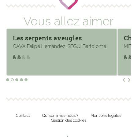
Vous allez aimer
Les serpents aveugles
Chei
CAVA Felipe Hernandez, SEGUI Bartolomé
MITTO
Contact
Qui sommes-nous ?
Mentions légales
Gestion des cookies