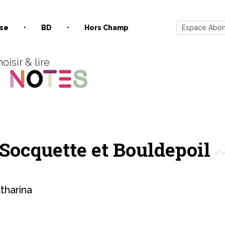
se
BD
Hors Champ
Espace Abo
oisir & lire
 Socquette et Bouldepoil
harina