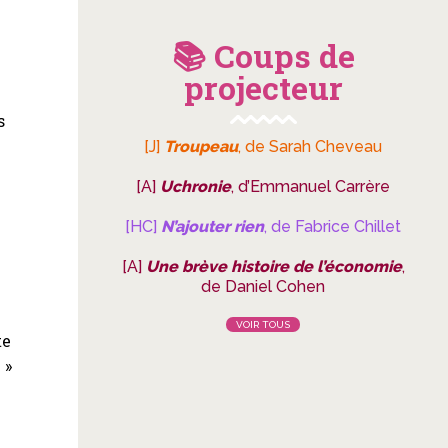
📚 Coups de
projecteur
s
[J]
Troupeau
, de Sarah Cheveau
[A]
Uchronie
, d’Emmanuel Carrère
[HC]
N’ajouter rien
, de Fabrice Chillet
[A]
Une brève histoire de l’économie
,
de Daniel Cohen
VOIR TOUS
te
 »