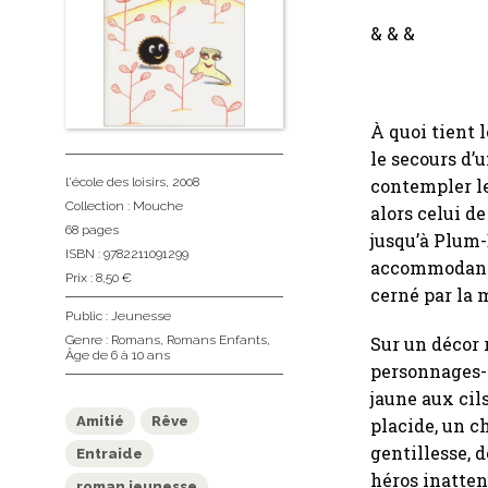
& & &
À quoi tient 
le secours d’u
contempler le
l'école des loisirs
, 2008
Collection :
Mouche
alors celui d
68 pages
jusqu’à Plum-B
ISBN : 9782211091299
accommodant l
Prix : 8,50 €
cerné par la 
Public :
Jeunesse
Sur un décor 
Genre :
Romans
,
Romans Enfants
,
Âge de 6 à 10 ans
personnages-o
jaune aux cils
Amitié
Rêve
placide, un c
gentillesse, d
Entraide
héros inatte
roman jeunesse