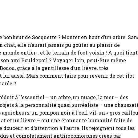
le bonheur de Socquette ? Monter en haut d’un arbre. San
n chat, elle n’aurait jamais pu goûter au plaisir de
 monde entier… et le terrain de foot voisin ! À quoi tient
e son ami Bouldepoil ? Voyager loin, peut-être même
odou, grâce à la gentillesse d’un lièvre, très
ui aussi. Mais comment faire pour revenir de cet îlot
marée ?
réduit à l’essentiel — un arbre, un nuage, la mer — des
bjets à la personnalité quasi surréaliste – une chausset
 aguicheurs, un pompon noir à l’oeil vif, un « gros caillou
hat et un lièvre – ont une étonnante humanité faite de
e douceur et d‘attention à l’autre. Ils rejoignent tous les
ndus et complètement anthropomorphes créés par