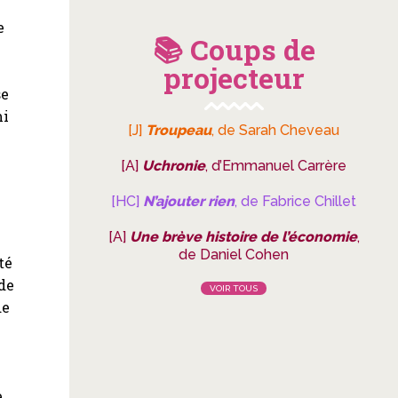
e
📚 Coups de
projecteur
se
mi
[J]
Troupeau
, de Sarah Cheveau
[A]
Uchronie
, d’Emmanuel Carrère
[HC]
N’ajouter rien
, de Fabrice Chillet
[A]
Une brève histoire de l’économie
,
de Daniel Cohen
té
de
VOIR TOUS
de
e