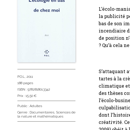
L’écolo-mania
la publicité 
bas de son im
incendiaire d
de position n
? Qu’à cela ne
S’attaquant a
P.O.L
, 2011
tartes à la c
188 pages
climatique et
ISBN : 9782818013342
des thèses c
Prix : 15,50 €
l’écolo-busin
Public :
Adultes
culpabilisati
Genre :
Documentaires
,
Sciences de
dont l’histoi
la nature et mathématiques
créativité. C
2009) obéit à 