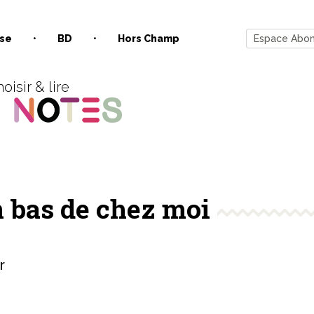
se
BD
Hors Champ
Espace Abo
oisir & lire
n bas de chez moi
r