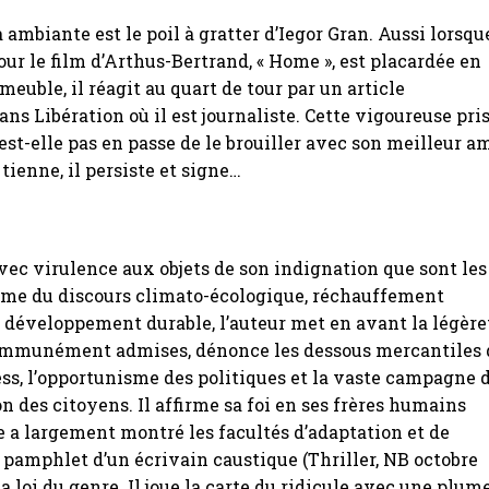
 ambiante est le poil à gratter d’Iegor Gran. Aussi lorsqu
pour le film d’Arthus-Bertrand, « Home », est placardée en
meuble, il réagit au quart de tour par un article
ans Libération où il est journaliste. Cette vigoureuse pri
’est-elle pas en passe de le brouiller avec son meilleur a
 tienne, il persiste et signe…
vec virulence aux objets de son indignation que sont les
rème du discours climato-écologique, réchauffement
 développement durable, l’auteur met en avant la légère
ommunément admises, dénonce les dessous mercantiles 
ess, l’opportunisme des politiques et la vaste campagne 
on des citoyens. Il affirme sa foi en ses frères humains
re a largement montré les facultés d’adaptation et de
e pamphlet d’un écrivain caustique (Thriller, NB octobre
la loi du genre. Il joue la carte du ridicule avec une plum