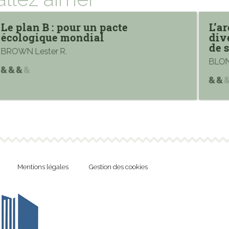
Le plan B : pour un pacte
L’ar
écologique mondial
div
de 
BROWN Lester R.
BLON
Mentions légales
Gestion des cookies