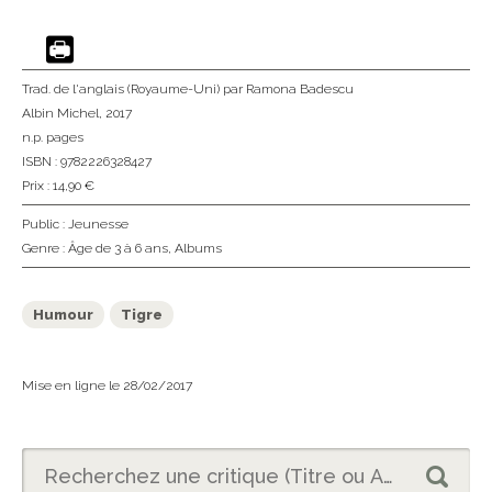
Trad. de l'anglais (Royaume-Uni)
par Ramona Badescu
Albin Michel
, 2017
n.p. pages
ISBN : 9782226328427
Prix : 14,90 €
Public :
Jeunesse
Genre :
Âge de 3 à 6 ans
,
Albums
Humour
Tigre
Mise en ligne le 28/02/2017