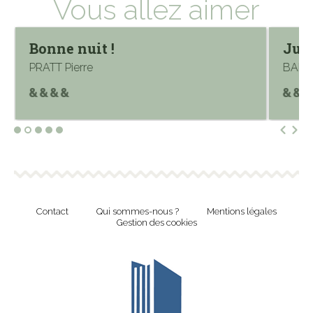
Vous allez aimer
Bonne nuit !
Just
PRATT Pierre
BAFFE
Contact
Qui sommes-nous ?
Mentions légales
Gestion des cookies