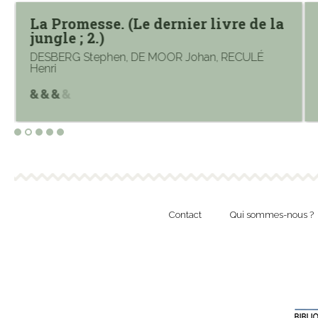
La Promesse. (Le dernier livre de la
jungle ; 2.)
DESBERG Stephen, DE MOOR Johan, RECULÉ
Henri
Contact
Qui sommes-nous ?