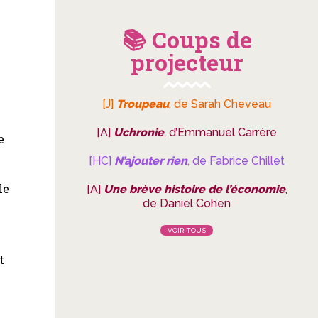
📚 Coups de
projecteur
[J]
Troupeau
, de Sarah Cheveau
[A]
Uchronie
, d’Emmanuel Carrère
e
[HC]
N’ajouter rien
, de Fabrice Chillet
le
[A]
Une brève histoire de l’économie
,
de Daniel Cohen
VOIR TOUS
t