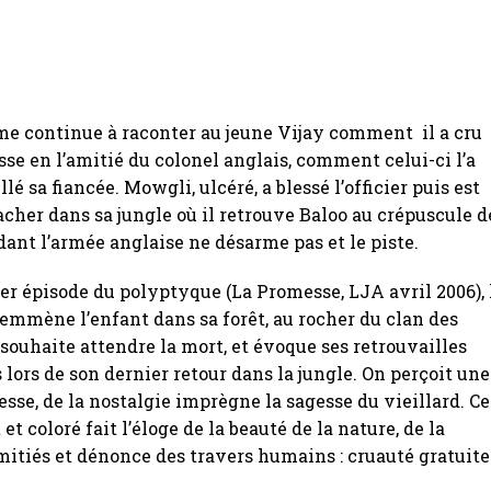
me continue à raconter au jeune Vijay comment il a cru
sse en l’amitié du colonel anglais, comment celui-ci l’a
llé sa fiancée. Mowgli, ulcéré, a blessé l’officier puis est
acher dans sa jungle où il retrouve Baloo au crépuscule d
dant l’armée anglaise ne désarme pas et le piste.
er épisode du polyptyque (La Promesse, LJA avril 2006), 
mmène l’enfant dans sa forêt, au rocher du clan des
l souhaite attendre la mort, et évoque ses retrouvailles
 lors de son dernier retour dans la jungle. On perçoit une
esse, de la nostalgie imprègne la sagesse du vieillard. Ce
t coloré fait l’éloge de la beauté de la nature, de la
amitiés et dénonce des travers humains : cruauté gratuite