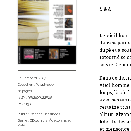
& & &
Le vieil hom
dans sa jeune
dupé et a soui
retourné se c
sa vie. Cepen
Dans ce derni
Le Lombard
, 2007
vieil homme e
Collection :
Polyptyque
46 pages
loups, là où i
ISBN : 9782803622528
avec ses amis
Prix : 13 €
certaine trist
album vivant e
Public :
Bandes Dessinées
fidélité des 
Genre :
BD Juniors
,
Âge 10 ans et
plus
et mensonge.