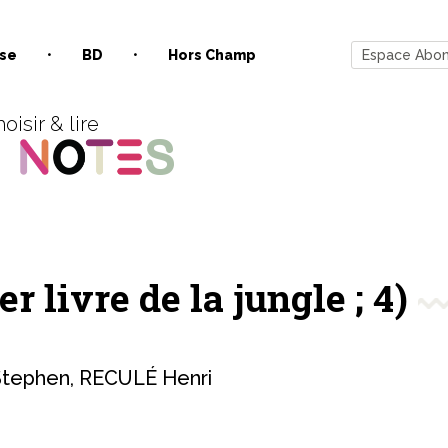
se
BD
Hors Champ
Espace Abo
oisir & lire
r livre de la jungle ; 4)
tephen
,
RECULÉ Henri