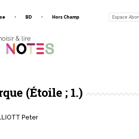
se
BD
Hors Champ
Espace Abo
oisir & lire
que (Étoile ; 1.)
LLIOTT Peter