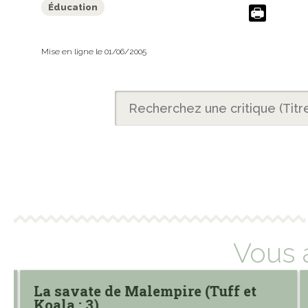
Éducation
Mise en ligne le 01/06/2005
Vous 
La savate de Malempire (Tuff et
Koala ; 3)