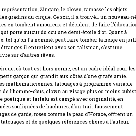
représentation, Zingaro, le clown, ramasse les objets
les gradins du cirque. Ce soir, il a trouvé… un nouveau-né
stes en tombent amoureux et décident de faire l’éducatio
 qui porte autour du cou une demi-étoile d’or. Quant à
le, tel qu’on l’a nommé, peut faire tomber la neige en juil
s étranges il entretient avec son talisman, c’est une
vre sur d’autres rêves.
irque, où tout est hors norme, est un cadre idéal pour les
 petit garçon qui grandit aux côtés d’une girafe amie.
es mathématiciennes, tatouages à programme variable
ne de l’homme-obus, clown au visage plus ou moins cubist
 poétique et farfelu est campé avec originalité, en
inées soulignées de hachures, d’un trait faussement
ages de garde, roses comme la peau d’Horace, offrent un
 tatouages et de quelques références chères à l’auteur.