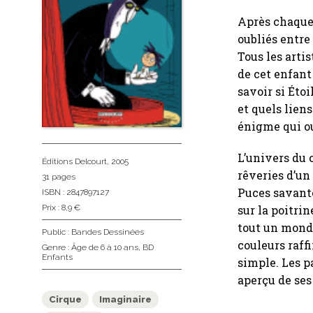
Après chaque 
oubliés entre 
Tous les arti
de cet enfant
savoir si Étoi
et quels lien
énigme qui ou
L’univers du c
Éditions Delcourt
, 2005
rêveries d’un
31 pages
Puces savant
ISBN : 2847897127
Prix : 8,9 €
sur la poitri
tout un monde
Public :
Bandes Dessinées
couleurs raff
Genre :
Âge de 6 à 10 ans
,
BD
Enfants
simple. Les p
aperçu de ses
Cirque
Imaginaire