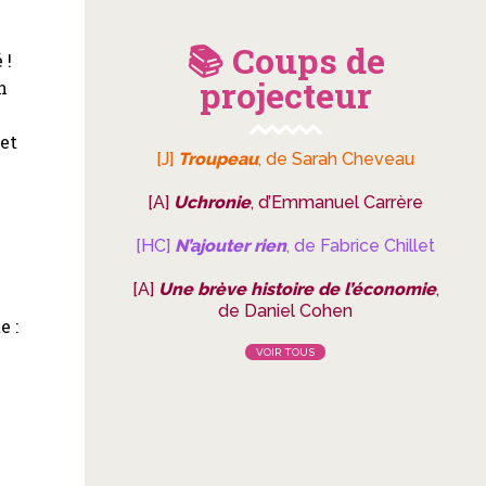
📚 Coups de
 !
projecteur
n
let
[J]
Troupeau
, de Sarah Cheveau
[A]
Uchronie
, d’Emmanuel Carrère
[HC]
N’ajouter rien
, de Fabrice Chillet
[A]
Une brève histoire de l’économie
,
de Daniel Cohen
e :
VOIR TOUS