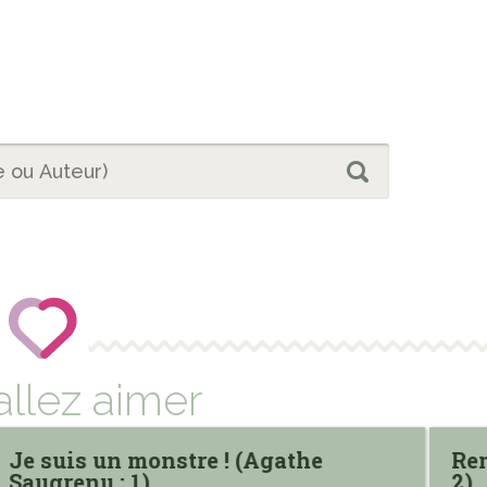
allez aimer
Je suis un monstre ! (Agathe
Ren
Saugrenu ; 1)
2)