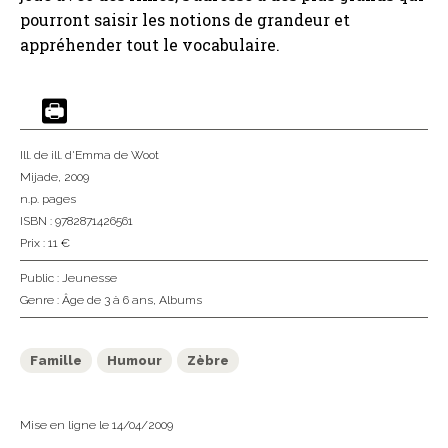
pourront saisir les notions de grandeur et
appréhender tout le vocabulaire.
Ill. de ill. d'Emma de Woot
Mijade
, 2009
n.p. pages
ISBN : 9782871426561
Prix : 11 €
Public :
Jeunesse
Genre :
Âge de 3 à 6 ans
,
Albums
Famille
Humour
Zèbre
Mise en ligne le 14/04/2009