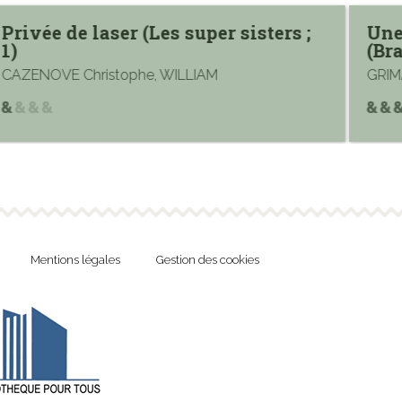
Privée de laser (Les super sisters ;
Une 
1)
(Br
CAZENOVE Christophe, WILLIAM
GRIM
Mentions légales
Gestion des cookies