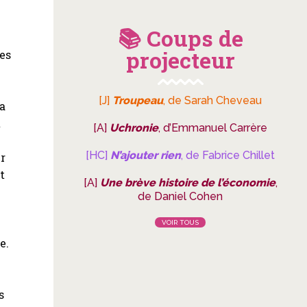
📚 Coups de
projecteur
es
[J]
Troupeau
, de Sarah Cheveau
la
t
[A]
Uchronie
, d’Emmanuel Carrère
[HC]
N’ajouter rien
, de Fabrice Chillet
ur
t
[A]
Une brève histoire de l’économie
,
de Daniel Cohen
s
VOIR TOUS
e.
s