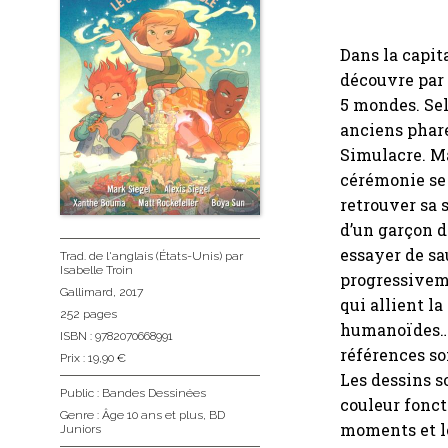
Dans la capit
découvre par 
5 mondes. Sel
anciens phare
Simulacre. Ma
cérémonie se 
retrouver sa 
d’un garçon de
essayer de sa
Trad. de l'anglais (États-Unis)
par
Isabelle Troin
progressivem
Gallimard
, 2017
qui allient l
252 pages
humanoïdes…) 
ISBN : 9782070668991
références so
Prix : 19,90 €
Les dessins s
Public :
Bandes Dessinées
couleur fonct
Genre :
Âge 10 ans et plus
,
BD
moments et l
Juniors