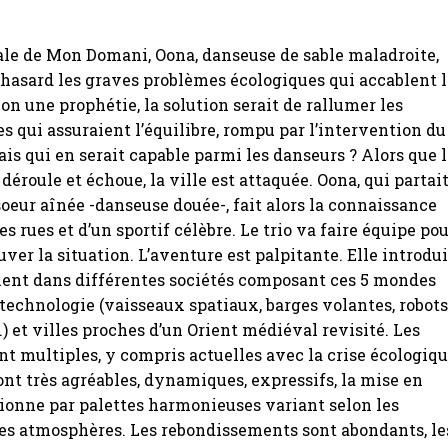
ale de Mon Domani, Oona, danseuse de sable maladroite,
hasard les graves problèmes écologiques qui accablent l
on une prophétie, la solution serait de rallumer les
s qui assuraient l’équilibre, rompu par l’intervention du
is qui en serait capable parmi les danseurs ? Alors que 
déroule et échoue, la ville est attaquée. Oona, qui partai
soeur aînée -danseuse douée-, fait alors la connaissance
s rues et d’un sportif célèbre. Le trio va faire équipe po
uver la situation. L’aventure est palpitante. Elle introdui
ent dans différentes sociétés composant ces 5 mondes
a technologie (vaisseaux spatiaux, barges volantes, robot
et villes proches d’un Orient médiéval revisité. Les
nt multiples, y compris actuelles avec la crise écologiqu
ont très agréables, dynamiques, expressifs, la mise en
ionne par palettes harmonieuses variant selon les
es atmosphères. Les rebondissements sont abondants, le