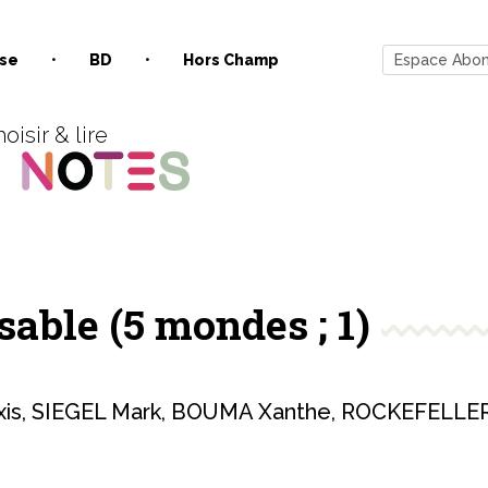
se
BD
Hors Champ
Espace Abo
oisir & lire
sable (5 mondes ; 1)
xis
,
SIEGEL Mark
,
BOUMA Xanthe
,
ROCKEFELLE