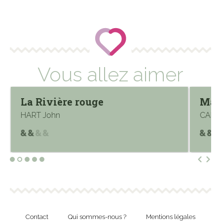
Vous allez aimer
La Rivière rouge
Mat
HART John
CAPRO
Contact
Qui sommes-nous ?
Mentions légales