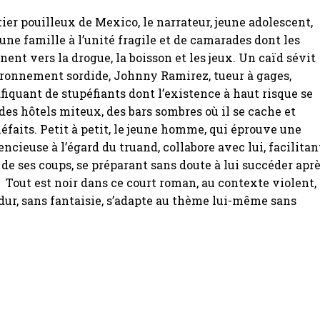
ier pouilleux de Mexico, le narrateur, jeune adolescent,
’une famille à l’unité fragile et de camarades dont les
rnent vers la drogue, la boisson et les jeux. Un caïd sévit
ironnement sordide, Johnny Ramirez, tueur à gages,
afiquant de stupéfiants dont l’existence à haut risque se
des hôtels miteux, des bars sombres où il se cache et
éfaits. Petit à petit, le jeune homme, qui éprouve une
ncieuse à l’égard du truand, collabore avec lui, facilitan
n de ses coups, se préparant sans doute à lui succéder apr
e. Tout est noir dans ce court roman, au contexte violent,
 dur, sans fantaisie, s’adapte au thème lui-même sans