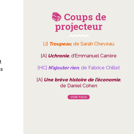
📚 Coups de
projecteur
[J]
Troupeau
, de Sarah Cheveau
[A]
Uchronie
, d’Emmanuel Carrère
t
[HC]
N’ajouter rien
, de Fabrice Chillet
ès
[A]
Une brève histoire de l’économie
,
de Daniel Cohen
VOIR TOUS