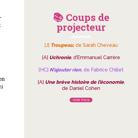
📚 Coups de
-
projecteur
t
[J]
Troupeau
, de Sarah Cheveau
[A]
Uchronie
, d’Emmanuel Carrère
[HC]
N’ajouter rien
, de Fabrice Chillet
don
[A]
Une brève histoire de l’économie
,
ci
de Daniel Cohen
VOIR TOUS