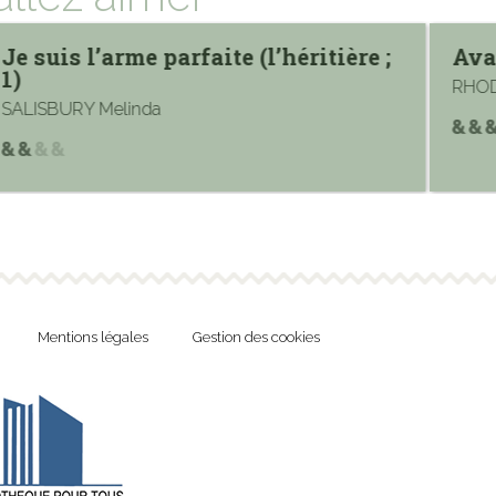
Je suis l’arme parfaite (l’héritière ;
Ava
1)
RHOD
SALISBURY Melinda
Mentions légales
Gestion des cookies