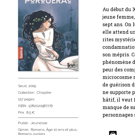
Au début du X
jeune femme, 
sept ans. On l
elle attend u
rites mystérie
condamnation 
son mépris. C
phénomène de 
peur des com
microcosme ru
de guérison dé
Seuil
, 2009
ne supporte pa
Collection :
Chapitre
hâtif, il veu
157 pages
ISBN : 9782020987776
manque de susp
Prix : 8,5 €
personnages 
Public :
Jeunesse
Genre :
Romans
,
Âge 10 ans et plus
,
Romans Juniors