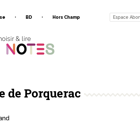
se
BD
Hors Champ
Espace Abo
oisir & lire
re de Porquerac
and