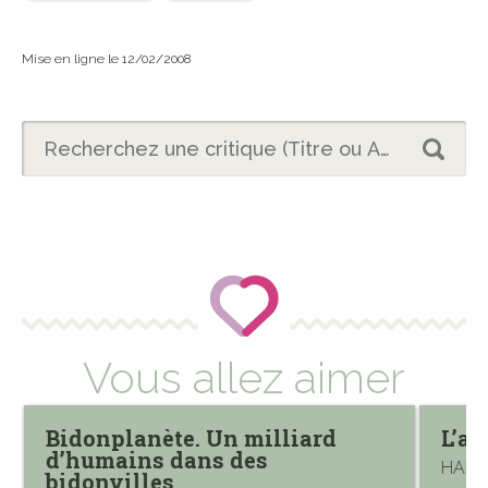
Mise en ligne le 12/02/2008
Vous allez aimer
Bidonplanète. Un milliard
L’a
d’humains dans des
HALL 
bidonvilles