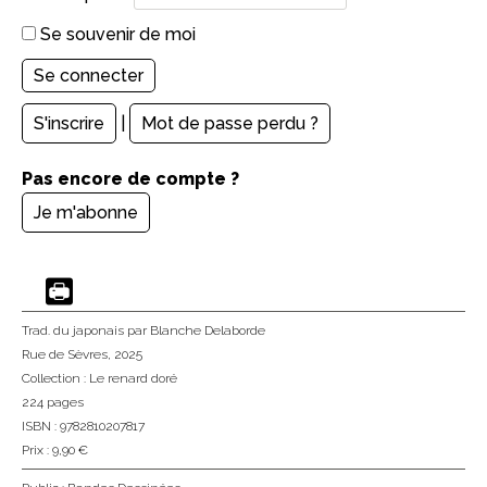
Se souvenir de moi
S'inscrire
|
Mot de passe perdu ?
Pas encore de compte ?
Je m'abonne
Trad. du japonais
par Blanche Delaborde
Rue de Sèvres
, 2025
Collection :
Le renard doré
224 pages
ISBN : 9782810207817
Prix : 9,90 €