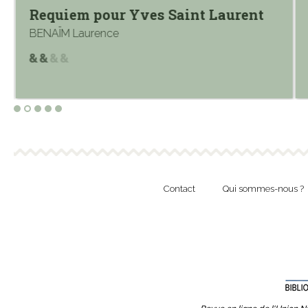
Requiem pour Yves Saint Laurent
BENAÏM Laurence
Contact
Qui sommes-nous ?