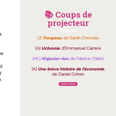
📚 Coups de
projecteur
s
[J]
Troupeau
, de Sarah Cheveau
[A]
Uchronie
, d’Emmanuel Carrère
ue
[HC]
N’ajouter rien
, de Fabrice Chillet
el
[A]
Une brève histoire de l’économie
,
y
de Daniel Cohen
n.
VOIR TOUS