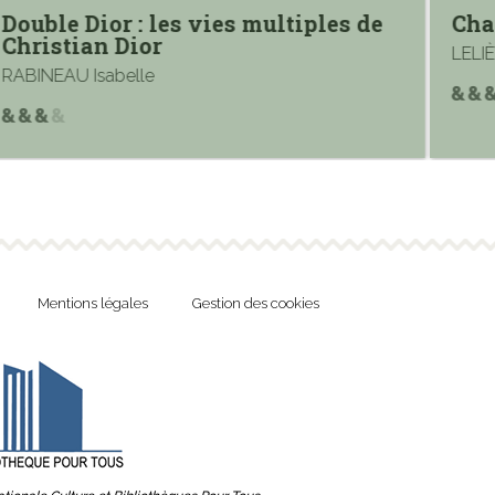
Double Dior : les vies multiples de
Cha
Christian Dior
LELI
RABINEAU Isabelle
Mentions légales
Gestion des cookies