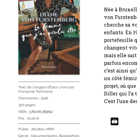
Née à Bruxell
von Furstenbe
cherche sa vo
enfants. En 1
portefeuille q
changent vite.
mais elle sait
parfois encom
c’est ainsi q
un côté fémin
projet, où qu
Trad. de l'anglais (États-Unis)
par
Françoise Torchiana
Diller qui l’a
Flammarion
, 2016
C’est l’une de
320 pages
ISBN : 9782081389892
Prix : 20,00 €
Public :
Adultes
,
MRH
Genre :
Documentaires
,
Biographies