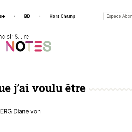
se
BD
Hors Champ
Espace Abo
oisir & lire
e j’ai voulu être
RG Diane von