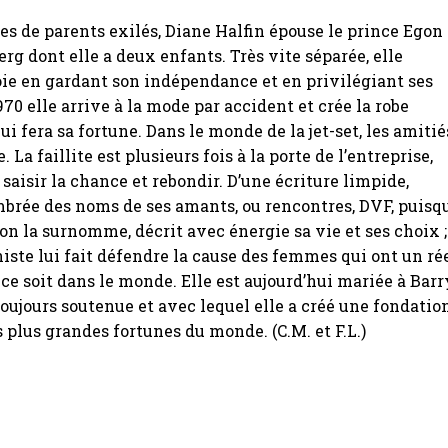
es de parents exilés, Diane Halfin épouse le prince Egon
rg dont elle a deux enfants. Très vite séparée, elle
ie en gardant son indépendance et en privilégiant ses
970 elle arrive à la mode par accident et crée la robe
ui fera sa fortune. Dans le monde de la jet-set, les amitié
 La faillite est plusieurs fois à la porte de l’entreprise,
 saisir la chance et rebondir. D’une écriture limpide,
brée des noms de ses amants, ou rencontres, DVF, puisq
u’on la surnomme, décrit avec énergie sa vie et ses choix ;
iste lui fait défendre la cause des femmes qui ont un ré
e ce soit dans le monde. Elle est aujourd’hui mariée à Barr
 toujours soutenue et avec lequel elle a créé une fondatio
s plus grandes fortunes du monde. (C.M. et F.L.)