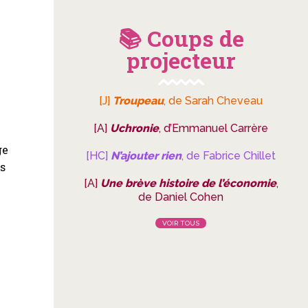
📚 Coups de
projecteur
[J]
Troupeau
, de Sarah Cheveau
[A]
Uchronie
, d’Emmanuel Carrère
ge
[HC]
N’ajouter rien
, de Fabrice Chillet
es
[A]
Une brève histoire de l’économie
,
de Daniel Cohen
VOIR TOUS