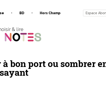
se
BD
Hors Champ
Espace Abo
oisir & lire
 à bon port ou sombrer e
sayant