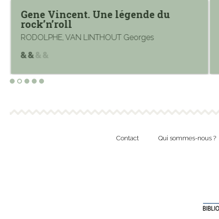
Gene Vincent. Une légende du
rock’n’roll
RODOLPHE, VAN LINTHOUT Georges
Contact
Qui sommes-nous ?