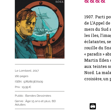
1907. Parti p
de L’Appel de
mers du Sud 
les îles, l’i
éclatantes, se
rouille du Sn
« paradis » ab
Martin Eden o
aux teintes s
Le Lombard
, 2017
Nord. La mala
160 pages
croisière, un 
ISBN : 9782803670109
Prix : 19,99 €
Public :
Bandes Dessinées
Genre :
Âge 15 ans et plus
,
BD
Adultes