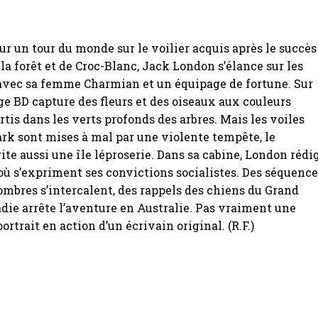
our un tour du monde sur le voilier acquis après le succès
 la forêt et de Croc-Blanc, Jack London s’élance sur les
avec sa femme Charmian et un équipage de fortune. Sur
mage BD capture des fleurs et des oiseaux aux couleurs
rtis dans les verts profonds des arbres. Mais les voiles
ark sont mises à mal par une violente tempête, le
rite aussi une île léproserie. Dans sa cabine, London rédi
ù s’expriment ses convictions socialistes. Des séquenc
ombres s’intercalent, des rappels des chiens du Grand
die arrête l’aventure en Australie. Pas vraiment une
portrait en action d’un écrivain original. (R.F.)