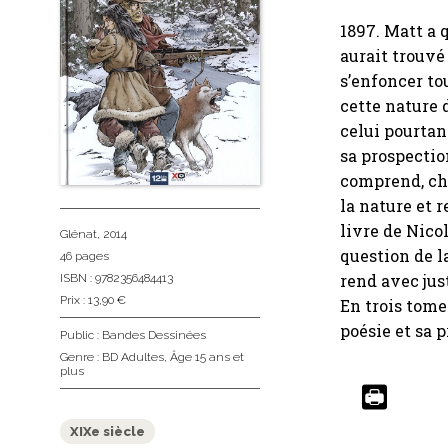
1897. Matt a q
aurait trouvé
s’enfoncer to
cette nature d
celui pourtant
sa prospectio
comprend, cho
la nature et r
livre de Nicol
Glénat
, 2014
question de l
46 pages
rend avec jus
ISBN : 9782356484413
Prix : 13,90 €
En trois tome
poésie et sa p
Public :
Bandes Dessinées
Genre :
BD Adultes
,
Âge 15 ans et
plus
XIXe siècle