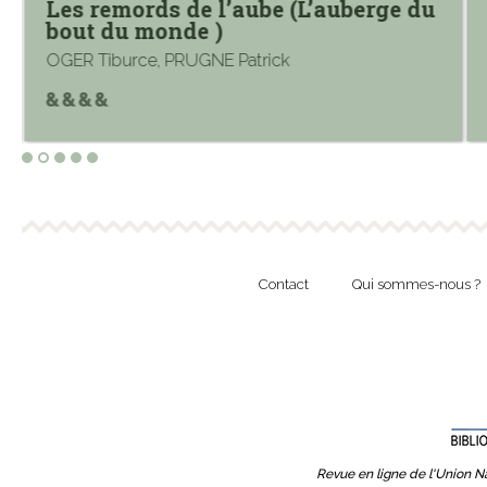
Les remords de l’aube (L’auberge du
bout du monde )
OGER Tiburce, PRUGNE Patrick
Contact
Qui sommes-nous ?
Revue en ligne de l'Union Na