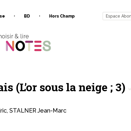
se
BD
Hors Champ
Espace Abo
oisir & lire
ais (L’or sous la neige ; 3)
ric
,
STALNER Jean-Marc