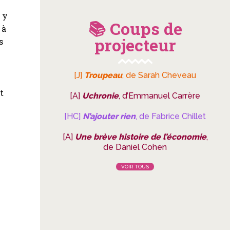
 y
📚 Coups de
 à
projecteur
s
e
[J]
Troupeau
, de Sarah Cheveau
t
[A]
Uchronie
, d’Emmanuel Carrère
[HC]
N’ajouter rien
, de Fabrice Chillet
[A]
Une brève histoire de l’économie
,
de Daniel Cohen
VOIR TOUS