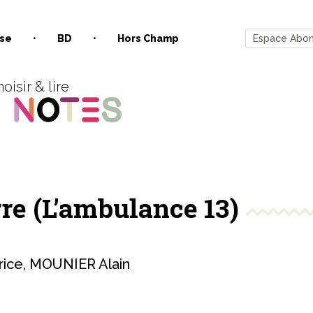
se
BD
Hors Champ
Espace Abo
oisir & lire
re (L’ambulance 13)
rice
,
MOUNIER Alain