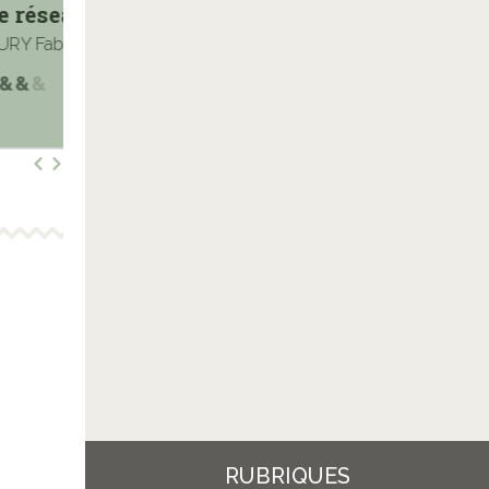
éseau Aquila (Silas Corey ; 2)
La faut
Fabien, ALARY Pierre
LE NAOUR 
RUBRIQUES