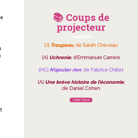
e
📚 Coups de
se
projecteur
[J]
Troupeau
, de Sarah Cheveau
n
e
[A]
Uchronie
, d’Emmanuel Carrère
[HC]
N’ajouter rien
, de Fabrice Chillet
[A]
Une brève histoire de l’économie
,
de Daniel Cohen
VOIR TOUS
t