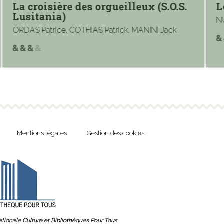
La croisière des orgueilleux (S.O.S.
Le r
Lusitania)
NURY 
ORDAS Patrice, COTHIAS Patrick, MANINI Jack
Mentions légales
Gestion des cookies
tionale Culture et Bibliothèques Pour Tous