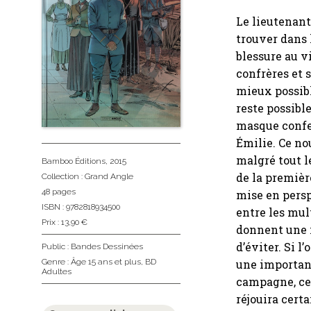
Le lieutenant 
trouver dans 
blessure au v
confrères et 
mieux possibl
reste possib
masque confe
Émilie. Ce no
malgré tout l
Bamboo Éditions
, 2015
de la premièr
Collection :
Grand Angle
48 pages
mise en persp
ISBN : 9782818934500
entre les mu
Prix : 13,90 €
donnent une i
d’éviter. Si 
Public :
Bandes Dessinées
Genre :
Âge 15 ans et plus
,
BD
une importan
Adultes
campagne, cet
réjouira certa