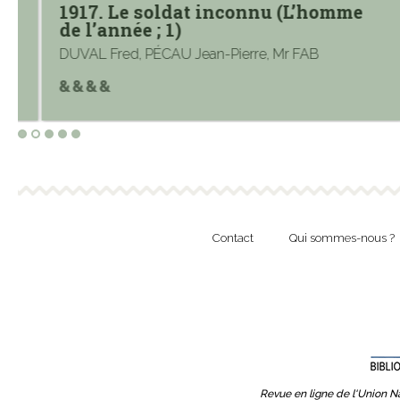
1917. Le soldat inconnu (L’homme
de l’année ; 1)
DUVAL Fred, PÉCAU Jean-Pierre, Mr FAB
Contact
Qui sommes-nous ?
Revue en ligne de l'Union Na