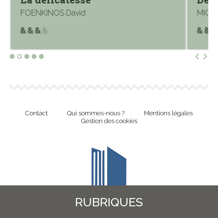
FOENKINOS David
MICH
Contact
Qui sommes-nous ?
Mentions légales
Gestion des cookies
RUBRIQUES
Revue en ligne de l'Union Nationale Culture et Bibliothèques Pour Tous