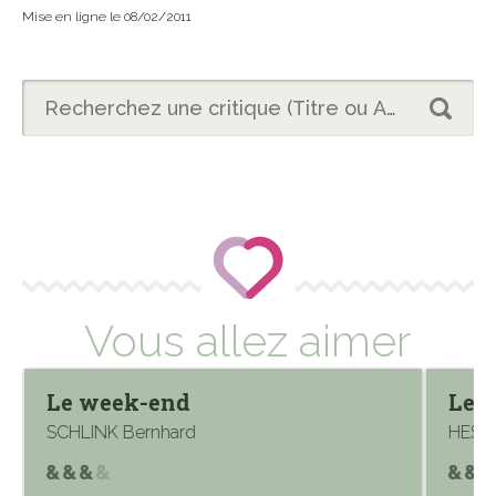
Mise en ligne le 08/02/2011
Vous allez aimer
Le week-end
Les 
SCHLINK Bernhard
HESS