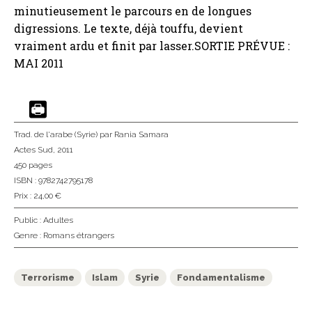
minutieusement le parcours en de longues
digressions. Le texte, déjà touffu, devient
vraiment ardu et finit par lasser.SORTIE PRÉVUE :
MAI 2011
Trad. de l'arabe (Syrie)
par Rania Samara
Actes Sud
, 2011
450 pages
ISBN : 9782742795178
Prix : 24,00 €
Public :
Adultes
Genre :
Romans étrangers
Terrorisme
Islam
Syrie
Fondamentalisme