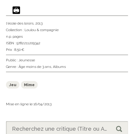
l'école des loisirs
, 2013
Collection :
Loulou & compagnie
n.p. pages
ISBN : 9782211209342
Prix : 8,50 €
Public :
Jeunesse
Genre :
Âge moins de 3 ans
,
Albums
Jeu
Mime
Mise en ligne le 16/04/2013