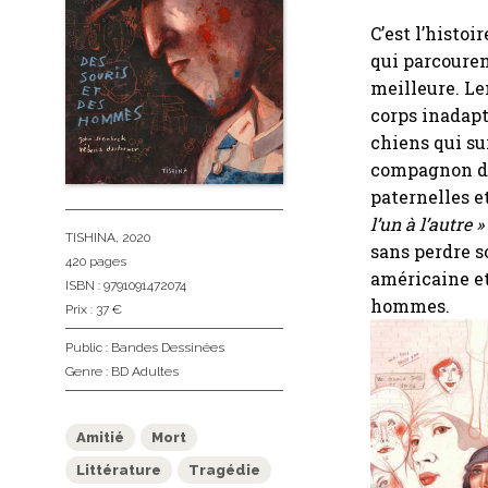
C’est l’histoi
qui parcouren
meilleure. Le
corps inadapt
chiens qui su
compagnon de
paternelles 
l’un à l’autre »
TISHINA
, 2020
sans perdre s
420 pages
américaine et
ISBN : 9791091472074
hommes.
Prix : 37 €
Public :
Bandes Dessinées
Genre :
BD Adultes
Amitié
Mort
Littérature
Tragédie