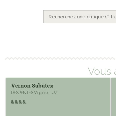
Vous 
Vernon Subutex
DESPENTES Virginie, LUZ