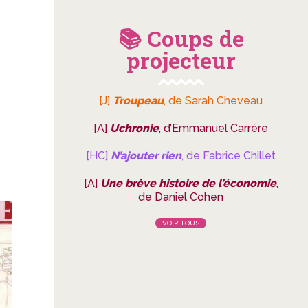
📚 Coups de
projecteur
[J]
Troupeau
, de Sarah Cheveau
[A]
Uchronie
, d’Emmanuel Carrère
[HC]
N’ajouter rien
, de Fabrice Chillet
[A]
Une brève histoire de l’économie
,
de Daniel Cohen
VOIR TOUS