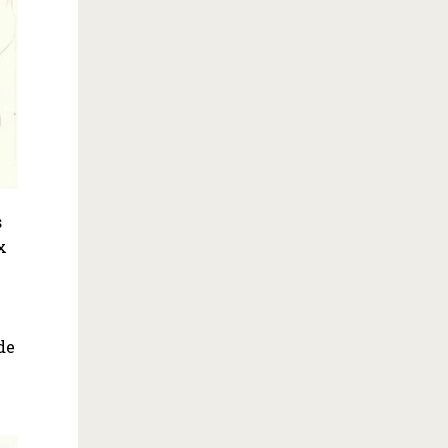
s
x
de