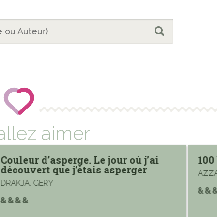
allez aimer
Couleur d’asperge. Le jour où j’ai
100
découvert que j’étais asperger
AZZA
DRAKJA, GERY