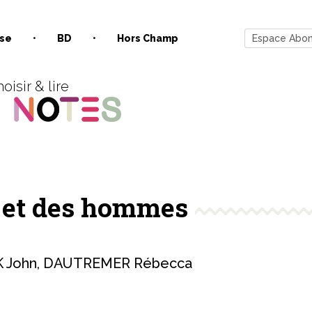
se
BD
Hors Champ
Espace Abo
oisir & lire
s et des hommes
 John
,
DAUTREMER Rébecca