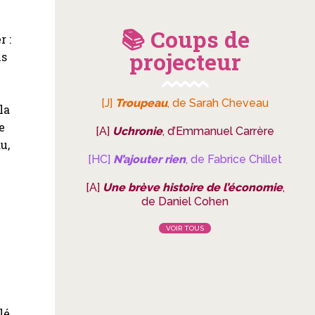
📚 Coups de
r :
projecteur
is
[J]
Troupeau
, de Sarah Cheveau
la
e
[A]
Uchronie
, d’Emmanuel Carrère
u,
[HC]
N’ajouter rien
, de Fabrice Chillet
[A]
Une brève histoire de l’économie
,
de Daniel Cohen
VOIR TOUS
lé