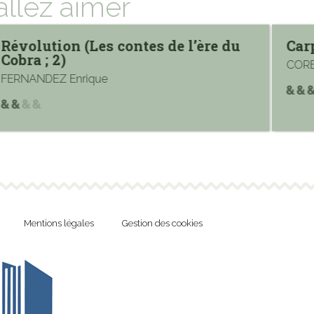
allez aimer
Révolution (Les contes de l’ère du
Carp
Cobra ; 2)
CORB
FERNANDEZ Enrique
Mentions légales
Gestion des cookies