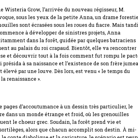
 Wisteria Grow, l’arrivée du nouveau régisseur, M.
oque, sous les yeux de la petite Anna, un drame forestie
ouilles sont écrasées sous les roues du fiacre. Mais tand
ommence à développer de sinistres projets, Anna
itamment dans la forêt, guidée par quelques batraciens
sent au palais du roi crapaud. Bientôt, elle va rencontrer 
e et découvrir tout à la fois comment fut rompu le pact
i présida à sa naissance et l’existence de son frère jumea
t élevé par une louve. Dès lors, est venu « le temps du
 la renaissance ».
 pages d’accoutumance à un dessin très particulier, le
re dans un monde étrange et froid, où les grenouilles
ouent le choeur grec. Soudain, la forêt prend vie et
sortilèges, alors que chacun accomplit son destin. À mi-
le conte diabolique et la caricature, le scénario est peup