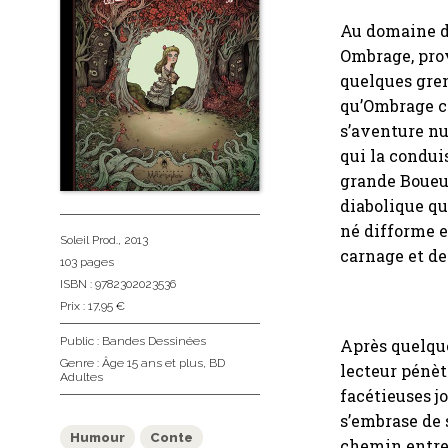
Au domaine de
Ombrage, prov
quelques gren
qu’Ombrage c
s’aventure nu
qui la condui
grande Boueus
diabolique qu
né difforme e
Soleil Prod.
, 2013
carnage et de
103 pages
ISBN : 9782302023536
Prix : 17,95 €
Public :
Bandes Dessinées
Après quelque
Genre :
Âge 15 ans et plus
,
BD
lecteur pénèt
Adultes
facétieuses j
s’embrase de 
Humour
Conte
chemin entre 