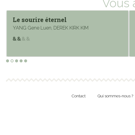
Vous 
Le sourire éternel
YANG Gene Luen, DEREK KIRK KIM
Contact
Qui sommes-nous ?