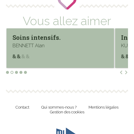
Vous allez aimer
Soins intensifs.
Ind
BENNETT Alan
KUNK
Contact
Qui sommes-nous ?
Mentions légales
Gestion des cookies