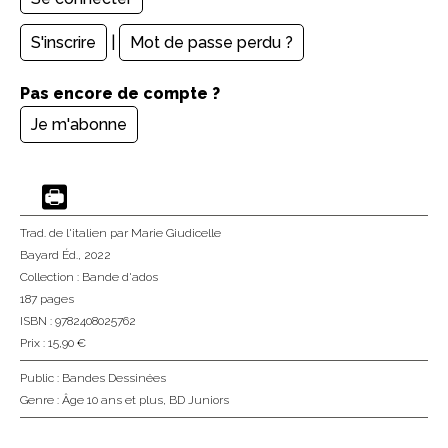
S'inscrire
|
Mot de passe perdu ?
Pas encore de compte ?
Je m'abonne
Trad. de l'italien
par Marie Giudicelle
Bayard Éd.
, 2022
Collection :
Bande d'ados
187 pages
ISBN : 9782408025762
Prix : 15,90 €
Public :
Bandes Dessinées
Genre :
Âge 10 ans et plus
,
BD Juniors