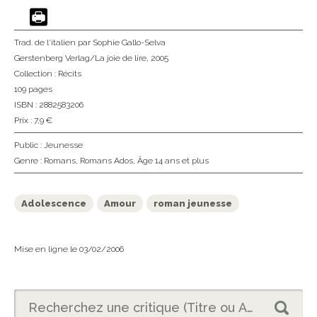
Trad. de l'italien
par Sophie Gallo-Selva
Gerstenberg Verlag/La joie de lire
, 2005
Collection :
Récits
109 pages
ISBN : 2882583206
Prix : 7,9 €
Public :
Jeunesse
Genre :
Romans
,
Romans Ados
,
Âge 14 ans et plus
Adolescence
Amour
roman jeunesse
Mise en ligne le 03/02/2006