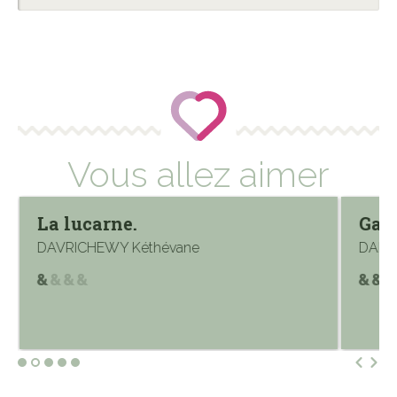
Vous allez aimer
La lucarne.
Gasp
DAVRICHEWY Kéthévane
DANIE