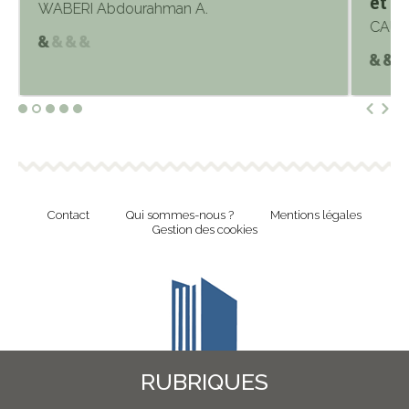
et l
WABERI Abdourahman A.
CAUC
Contact
Qui sommes-nous ?
Mentions légales
Gestion des cookies
RUBRIQUES
Revue en ligne de l'Union Nationale Culture et Bibliothèques Pour Tous