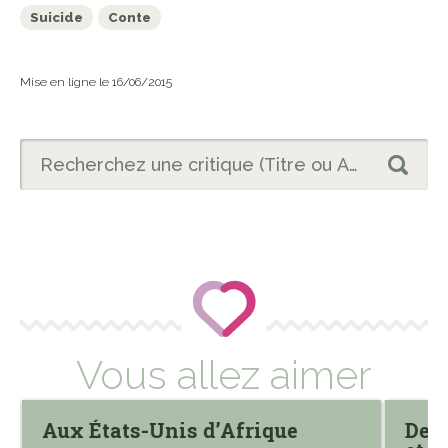
Suicide
Conte
Mise en ligne le 16/06/2015
Vous allez aimer
Aux États-Unis d’Afrique
De m