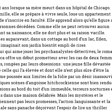
t ans lorsque sa mère meurt dans un hôpital de Chicago.
mille, elle se prépare à vivre seule, loue un appartement
de s’inscrire en faculté. Elle apprend alors qu’elle figure 
ersonnes décédées. Comme elle ne peut retrouver aucun
nt sa naissance, elle ne dort plus et sa raison vacille.
s auparavant, dans un cottage au bord d’un lac, Eden,
 imaginait son jardin bientôt empli de rires
ur qui aime jouer les psychanalystes-détectives, le rom
ca offre un début prometteur avec les cas de deux fem
s, rongées par leurs obsessions : une jeune fille dévastée
 celle qui l’a élevée et dont elle n’est plus sûre d’être la
mme poussée aux limites de la folie par un désir inassouv
lques scènes d’angoisse hitchcockienne sont bien rendu
visions au bord du toit d’un immeuble, terreurs nocturnes 
s dans une maison délabrée. Mais les mystères et le
iennent pas leurs promesses, l’action languissante et la
nale sans panache déçoivent l’espoir de lire un thriller