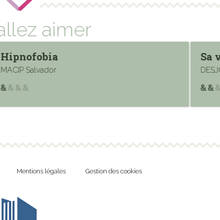
allez aimer
Hipnofobia
Sa 
MACIP Salvador
DESJ
Mentions légales
Gestion des cookies