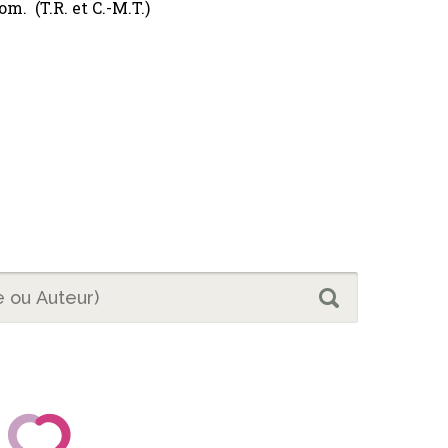
m. (T.R. et C.-M.T.)