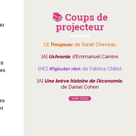
📚 Coups de
projecteur
au
[J]
Troupeau
, de Sarah Cheveau
[A]
Uchronie
, d’Emmanuel Carrère
an
[HC]
N’ajouter rien
, de Fabrice Chillet
mes
[A]
Une brève histoire de l’économie
,
de Daniel Cohen
i
VOIR TOUS
es
et