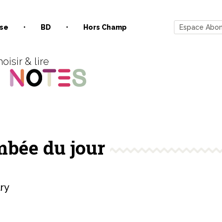
se
BD
Hors Champ
Espace Abo
oisir & lire
mbée du jour
ry