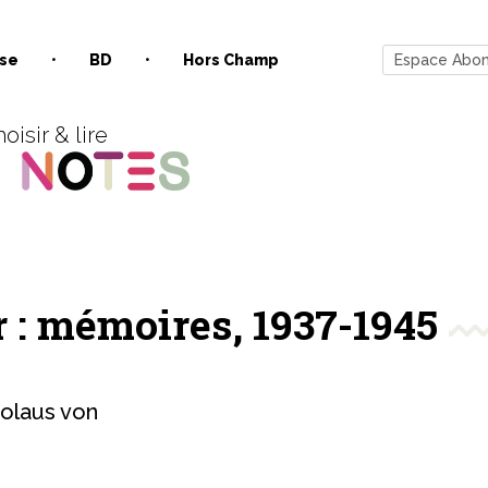
se
BD
Hors Champ
Espace Abo
oisir & lire
er : mémoires, 1937-1945
olaus von