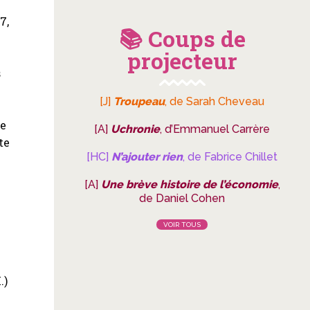
7,
📚 Coups de
projecteur
s
[J]
Troupeau
, de Sarah Cheveau
te
[A]
Uchronie
, d’Emmanuel Carrère
te
[HC]
N’ajouter rien
, de Fabrice Chillet
[A]
Une brève histoire de l’économie
,
e
de Daniel Cohen
VOIR TOUS
.)