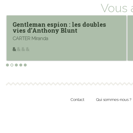
Vous 
Gentleman espion : les doubles
vies d’Anthony Blunt
CARTER Miranda
Contact
Qui sommes-nous ?