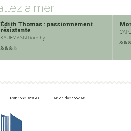
allez aimer
Édith Thomas : passionnément
Mo
résistante
CAPE
KAUFMANN Dorothy
Mentions légales
Gestion des cookies