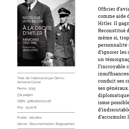
Officier d’avi
comme aide d
Hitler. Il gag
Reconstitué d
même si, trop
personnalité 
d’ignorer les
un témoignage
l’incroyable 
insuffisances
Trad. de l'allemand
par Denis-
conduit ses r
Armand Canal
ses généraux.
Perrin
, 2019
diplomatique 
574 pages
ISBN : 9782262071226
issue possible
Prix : 25,00 €
d’indiscutabl
d’accumuler l
Public :
Adultes
Genre :
Documentaires
,
Biographies