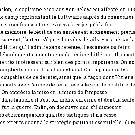
ation, le capitaine Nicolaus von Below est affecté, en 193
e camp représentant la Luftwaffe auprès du chancelier
ne sa confiance et reste à ses côtés jusqu’à la fin.
e mémoire, le récit de ces années est étonnement préci
 souvent, l’auteur s’égare dans des détails. Fasciné par la
d’Hitler qu’il admire sans retenue, il escamote ou feint
 débordements monstrueux du régime hitlérien. Il appor
 très intéressant sur bien des points importants. On no
complicité qui unit le chancelier et Göring, malgré les
 coupables de ce dernier, ainsi que la façon dont Hitler a
apports avec l’armée de terre face à la sourde hostilité d
 On apprécie la mise en lumière de l’impasse
dans laquelle il s’est lui-même enfermé et dont la seule
 fut la guerre. Enfin, on découvre que, s’il disposait
es et remarquables qualités tactiques, il n’a cessé
es erreurs quant à la stratégie pourtant essentielle. (J.M