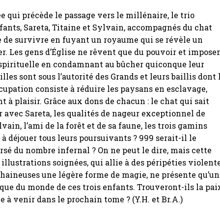
e qui précède le passage vers le millénaire, le trio
ants, Sareta, Titaine et Sylvain, accompagnés du chat
e de survivre en fuyant un royaume qui se révèle un
er. Les gens d’Église ne rêvent que du pouvoir et impose
 spirituelle en condamnant au bûcher quiconque leur
illes sont sous l’autorité des Grands et leurs baillis dont 
cupation consiste à réduire les paysans en esclavage,
t à plaisir. Grâce aux dons de chacun : le chat qui sait
avec Sareta, les qualités de nageur exceptionnel de
lvain, l’ami de la forêt et de sa faune, les trois gamins
 à déjouer tous leurs poursuivants ? 999 serait-il le
sé du nombre infernal ? On ne peut le dire, mais cette
illustrations soignées, qui allie à des péripéties violent
 haineuses une légère forme de magie, ne présente qu’un
que du monde de ces trois enfants. Trouveront-ils la pai
e à venir dans le prochain tome ? (Y.H. et Br.A.)