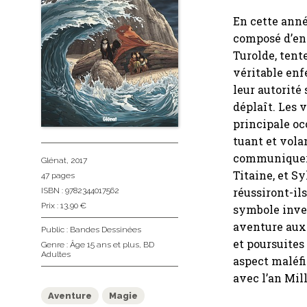
En cette anné
composé d’enf
Turolde, tent
véritable enf
leur autorité
déplaît. Les v
principale oc
tuant et volan
communiquer 
Glénat
, 2017
Titaine, et Sy
47 pages
réussiront-ils
ISBN : 9782344017562
Prix : 13,90 €
symbole inver
aventure aux 
Public :
Bandes Dessinées
et poursuites
Genre :
Âge 15 ans et plus
,
BD
Adultes
aspect maléfi
avec l’an Mill
Aventure
Magie