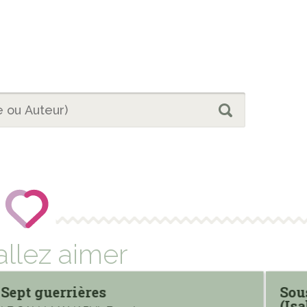
allez aimer
Sept guerrières
Sou
(Isa