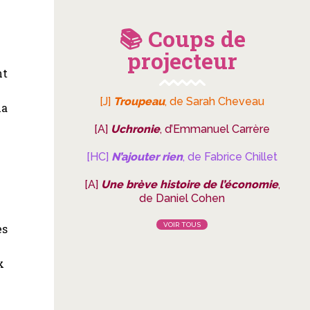
📚 Coups de
projecteur
nt
[J]
Troupeau
, de Sarah Cheveau
la
[A]
Uchronie
, d’Emmanuel Carrère
[HC]
N’ajouter rien
, de Fabrice Chillet
[A]
Une brève histoire de l’économie
,
de Daniel Cohen
VOIR TOUS
es
x