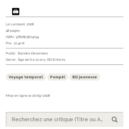
Le Lombard
, 2008
48 pages
ISBN : 9782803624034
Prix : 10,40 €
Public :
Bandes Dessinées
Genre :
Âge de 6 à 10 ans
,
BD Enfants
Voyage temporel
Pompéi
BD jeunesse
Mise en ligne le 16/09/2008